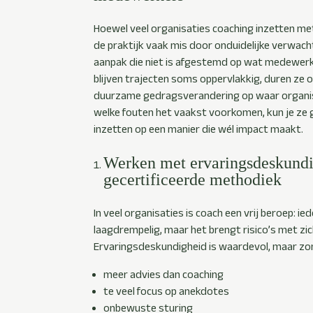
Hoewel veel organisaties coaching inzetten met
de praktijk vaak mis door onduidelijke verwach
aanpak die niet is afgestemd op wat medewerk
blijven trajecten soms oppervlakkig, duren ze o
duurzame gedragsverandering op waar organisa
welke fouten het vaakst voorkomen, kun je ze
inzetten op een manier die wél impact maakt.
Werken met ervaringsdeskund
gecertificeerde methodiek
In veel organisaties is coach een vrij beroep: ie
laagdrempelig, maar het brengt risico’s met zi
Ervaringsdeskundigheid is waardevol, maar z
meer advies dan coaching
te veel focus op anekdotes
onbewuste sturing