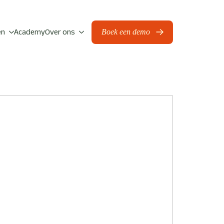
en
Academy
Over ons
Boek een demo