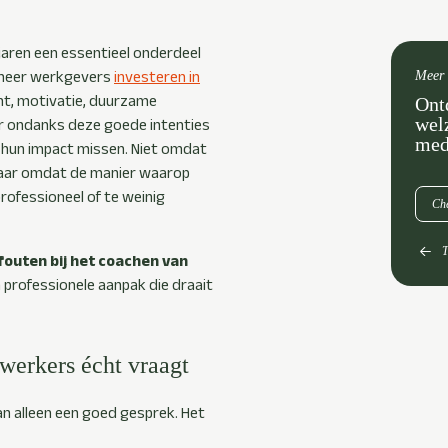
aren een essentieel onderdeel
 meer werkgevers
investeren in
Meer 
ht, motivatie, duurzame
Ont
wel
ar ondanks deze goede intenties
med
en hun impact missen. Niet omdat
ar omdat de manier waarop
rofessioneel of te weinig
Che
T
outen bij het coachen van
 professionele aanpak die draait
werkers écht vraagt
n alleen een goed gesprek. Het