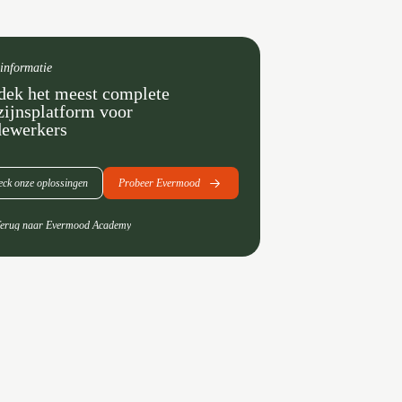
informatie
dek het meest complete
zijnsplatform voor
ewerkers
ck onze oplossingen
Probeer Evermood
erug naar Evermood Academy