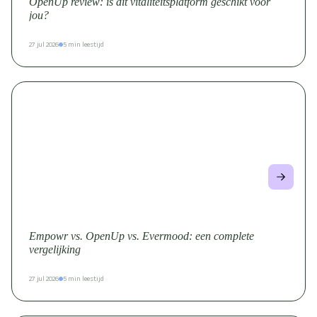
OpenUp review: is dit vitaliteitsplatform geschikt voor
jou?
27 jul 2026
5 min leestijd
Empowr vs. OpenUp vs. Evermood: een complete
vergelijking
27 jul 2026
5 min leestijd