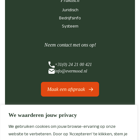
Praktisch
Juridisch
Bedrijfsinfo
Systeem
Neem contact met ons op!
+31(0) 24 21 00 421
info@evermood.nl
Maak een afspraak
We waarderen jouw privacy
Cookiebeleid
Privacy policy
We gebruiken cookies om jouw browse-ervaring op onze
© 2026 Acture solutions. Alle
website te verbeteren. Door op ‘Accepteren’ te klikken, stem je
rechten voorbehouden.