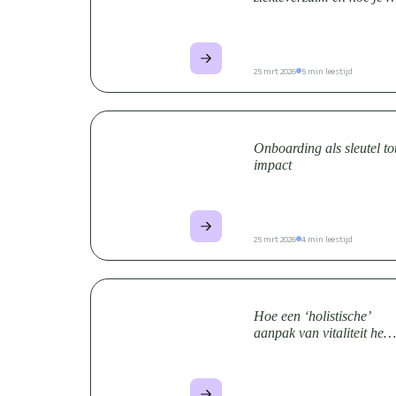
voorkomt
25 mrt 2026
5 min leestijd
Onboarding als sleutel to
impact
25 mrt 2026
4 min leestijd
Hoe een ‘holistische’
aanpak van vitaliteit het
verschil maakt