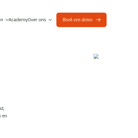
en
Academy
Over ons
Boek een demo
id,
k en