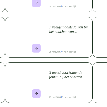
25 mrt 2026
5 min leestijd
7 veelgemaakte fouten bij
het coachen van
medewerkers en hoe je ze
voorkomt
25 mrt 2026
4 min leestijd
3 meest voorkomende
fouten bij het opzetten
k
van een
vitaliteitsprogramma
25 mrt 2026
5 min leestijd