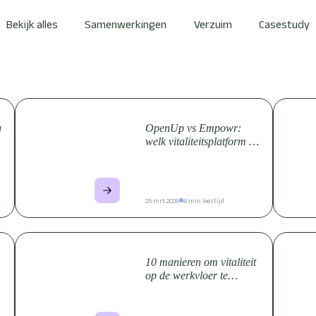
Bekijk alles
Samenwerkingen
Verzuim
Casestudy
g
OpenUp vs Empowr:
welk vitaliteitsplatform is
beter? (2026)
25 mrt 2026
4 min leestijd
10 manieren om vitaliteit
op de werkvloer te
stimuleren