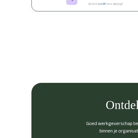
25 mrt 2026
2 min leestijd
Ontdek
Goed werkgeverschap begi
binnen je organisat