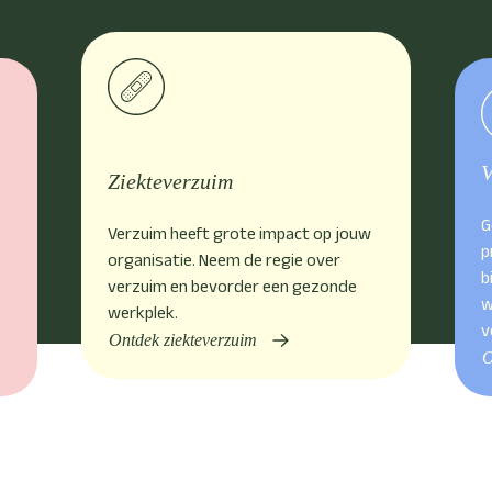
V
Ziekteverzuim
G
Verzuim heeft grote impact op jouw
p
organisatie. Neem de regie over
b
verzuim en bevorder een gezonde
w
werkplek.
v
Ontdek ziekteverzuim
O