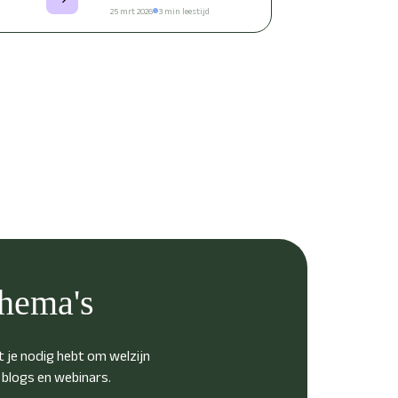
25 mrt 2026
3 min leestijd
thema's
 je nodig hebt om welzijn
t blogs en webinars.