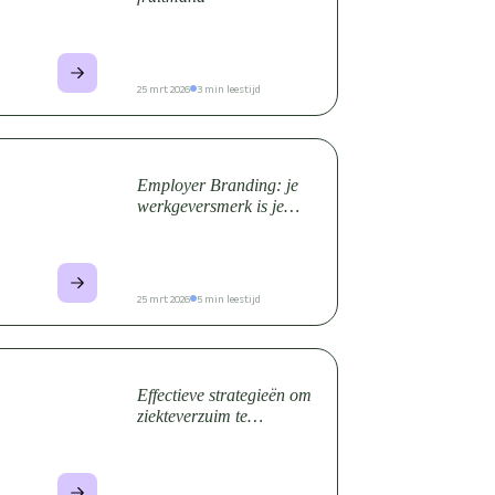
25 mrt 2026
3 min leestijd
Employer Branding: je
werkgeversmerk is je
krachtigste troef
25 mrt 2026
5 min leestijd
Effectieve strategieën om
ziekteverzuim te
verminderen