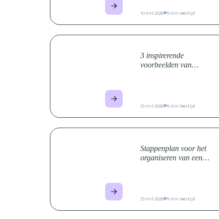
10 mrt 2026
5 min leestijd
3 inspirerende
voorbeelden van
succesvolle
coachingtrajecten in
bedrijven
25 mrt 2026
5 min leestijd
Stappenplan voor het
organiseren van een
succesvolle vitaliteitswee
25 mrt 2026
5 min leestijd