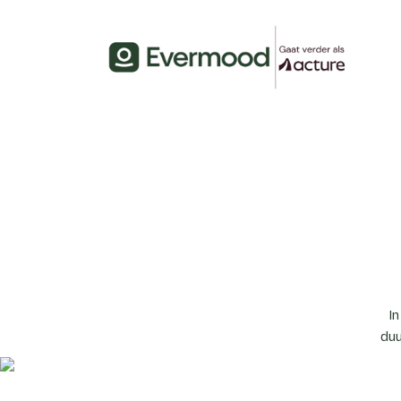
In
duu