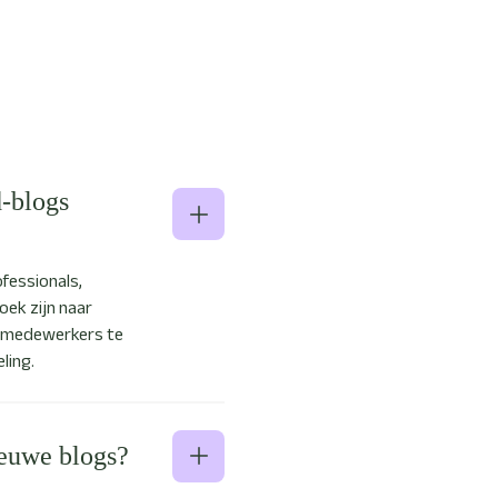
-blogs
fessionals,
oek zijn naar
m medewerkers te
ling.
ieuwe blogs?