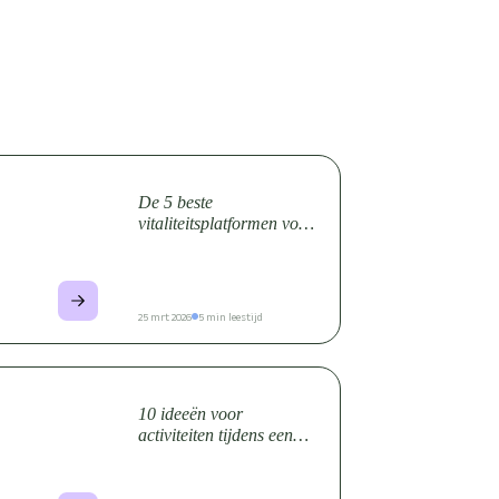
De 5 beste
vitaliteitsplatformen voor
medewerkers (2026)
25 mrt 2026
5 min leestijd
10 ideeën voor
activiteiten tijdens een
vitaliteitsweek