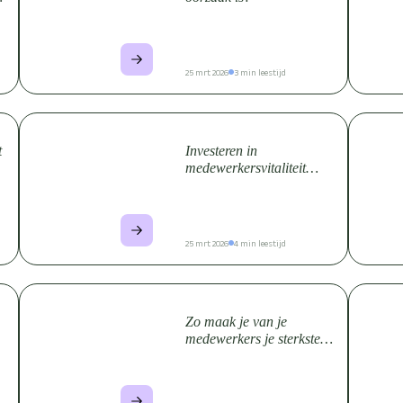
25 mrt 2026
3 min leestijd
t
Investeren in
medewerkersvitaliteit
levert 21% meer winst op
25 mrt 2026
4 min leestijd
Zo maak je van je
medewerkers je sterkste
merk