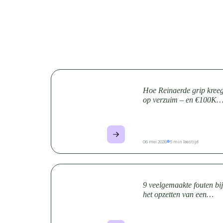
Hoe Reinaerde grip kree
op verzuim – en €100K+
verzuimkosten voorkwam
06 mei 2026
5 min leestijd
9 veelgemaakte fouten bij
het opzetten van een
vitaliteitsprogramma