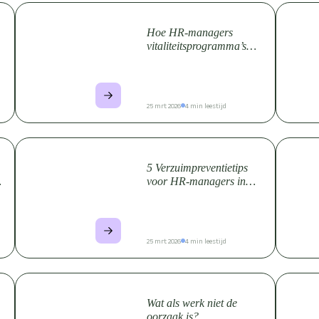
Hoe HR-managers
vitaliteitsprogramma’s
laagdrempelig kunnen
houden
25 mrt 2026
4 min leestijd
5 Verzuimpreventietips
voor HR-managers in
(2026)
25 mrt 2026
4 min leestijd
Wat als werk niet de
e
oorzaak is?