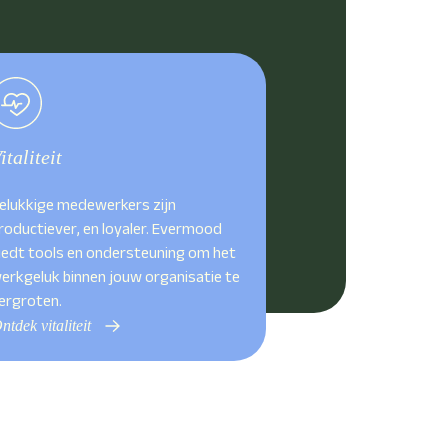
italiteit
elukkige medewerkers zijn
roductiever, en loyaler. Evermood
iedt tools en ondersteuning om het
erkgeluk binnen jouw organisatie te
ergroten.
ntdek vitaliteit