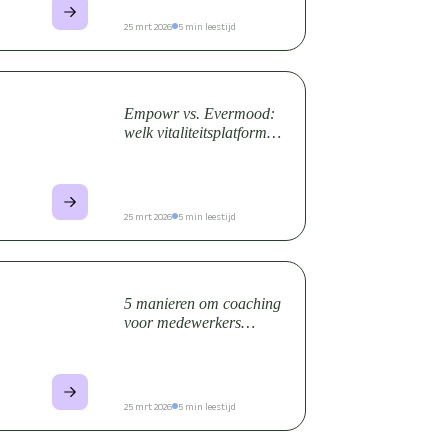
25 mrt 2026
5 min leestijd
Empowr vs. Evermood:
welk vitaliteitsplatform
sluit aan bij jouw
organisatie?
25 mrt 2026
5 min leestijd
5 manieren om coaching
voor medewerkers
effectief in te zetten
25 mrt 2026
5 min leestijd