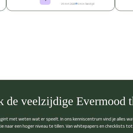
25 mrt 2026
5 min leestijd
 de veelzijdige Evermood 
nt met weten wat er speelt. In ons kenniscentrum vind je alles wat
ie naar een hoger niveau te tillen. Van whitepapers en checklists to