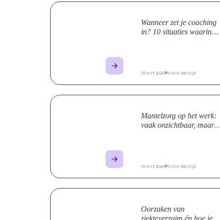
Wanneer zet je coaching
in? 10 situaties waarin
coaching voor
medewerkers onmisbaar
is
25 mrt 2026
4 min leestijd
Mantelzorg op het werk:
vaak onzichtbaar, maar
met grote impact
25 mrt 2026
3 min leestijd
Oorzaken van
ziekteverzuim én hoe je z